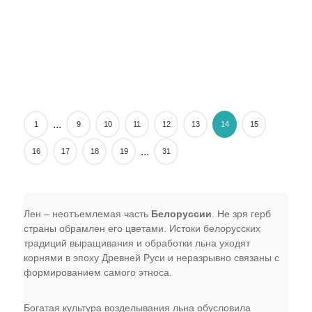
...
1
9
10
11
12
13
14
15
...
16
17
18
19
31
Лен – неотъемлемая часть
Белоруссии
. Не зря герб
страны обрамлен его цветами. Истоки белорусских
традиций выращивания и обработки льна уходят
корнями в эпоху Древней Руси и неразрывно связаны с
формированием самого этноса.
Богатая культура возделывания льна обусловила