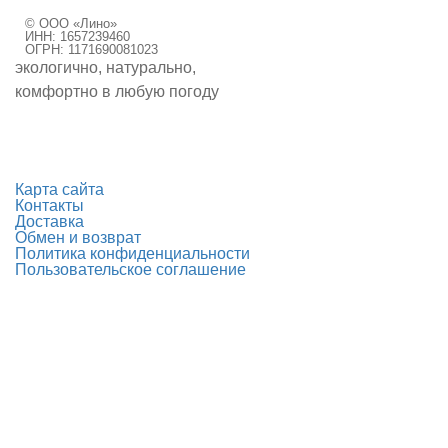
Закрыть
© ООО «Лино»
ИНН: 1657239460
ОГРН: 1171690081023
экологично, натурально,
комфортно в любую погоду
Карта сайта
Контакты
Доставка
Обмен и возврат
Политика конфиденциальности
Пользовательское соглашение
таблица размеров:
Размер
44
46
48
50
52
Рост
160-170
Объем груди
88
92
96
100
104
Объем талии
68-70
72-74
76-78
80-82
84-86
Объем бедер
94-96
98-100
102-104
106-108
110-112